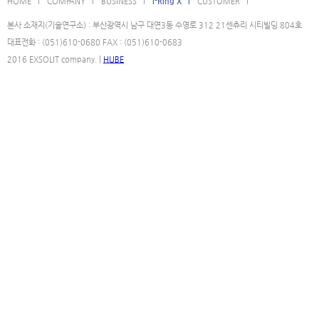
HOME l
COMPANY l
BUSINESS l
i-Ring X l
CUSTOMER l
본사 소재지(기술연구소) : 부산광역시 남구 대연3동 수영로 312 21센츄리 시티빌딩 804호
대표전화 : (051)610-0680 FAX : (051)610-0683
2016 EXSOLIT company. |
HUBE