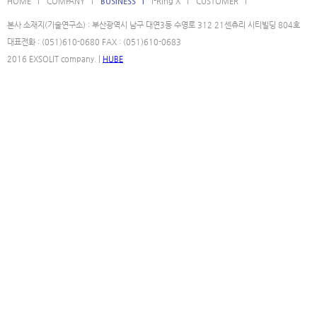
HOME l
COMPANY l
BUSINESS l
i-Ring X l
CUSTOMER l
본사 소재지(기술연구소) : 부산광역시 남구 대연3동 수영로 312 21센츄리 시티빌딩 804호
대표전화 : (051)610-0680 FAX : (051)610-0683
2016 EXSOLIT company. |
HUBE