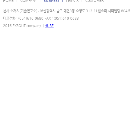
HOME l
COMPANY l
BUSINESS l
i-Ring X l
CUSTOMER l
본사 소재지(기술연구소) : 부산광역시 남구 대연3동 수영로 312 21센츄리 시티빌딩 804호
대표전화 : (051)610-0680 FAX : (051)610-0683
2016 EXSOLIT company. |
HUBE