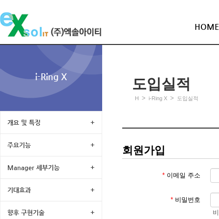
HOME
i-Ring X
도입실적
>
>
H
i-Ring X
도입실적
개요 및 특징
+
주요기능
+
회원가입
Manager 세부기능
+
*
이메일 주소
기대효과
+
*
비밀번호
비
향후 구현기술
+