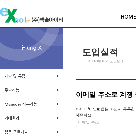
HOME
i-Ring X
도입실적
>
>
H
i-Ring X
도입실적
개요 및 특징
+
주요기능
+
이메일 주소로 계정
Manager 세부기능
+
아이디/비밀번호는 가입시 등록한 메
해주세요.
기대효과
+
향후 구현기술
+