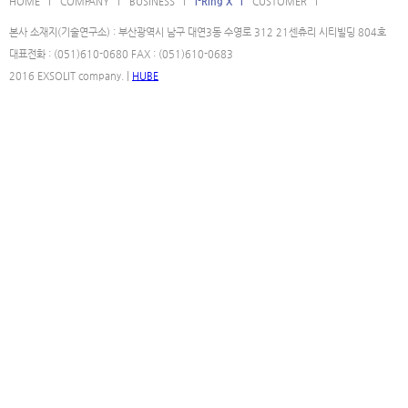
HOME l
COMPANY l
BUSINESS l
i-Ring X l
CUSTOMER l
본사 소재지(기술연구소) : 부산광역시 남구 대연3동 수영로 312 21센츄리 시티빌딩 804호
대표전화 : (051)610-0680 FAX : (051)610-0683
2016 EXSOLIT company. |
HUBE