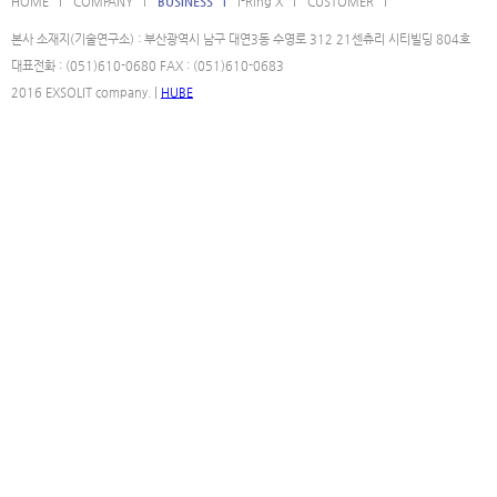
HOME l
COMPANY l
BUSINESS l
i-Ring X l
CUSTOMER l
본사 소재지(기술연구소) : 부산광역시 남구 대연3동 수영로 312 21센츄리 시티빌딩 804호
대표전화 : (051)610-0680 FAX : (051)610-0683
2016 EXSOLIT company. |
HUBE