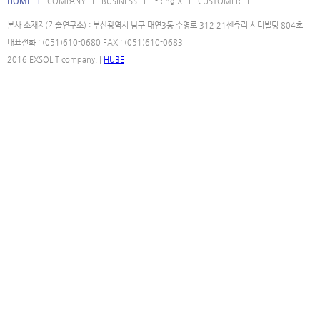
HOME l
COMPANY l
BUSINESS l
i-Ring X l
CUSTOMER l
본사 소재지(기술연구소) : 부산광역시 남구 대연3동 수영로 312 21센츄리 시티빌딩 804호
대표전화 : (051)610-0680 FAX : (051)610-0683
2016 EXSOLIT company. |
HUBE