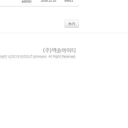
2016.11.15
89921
admin
쓰기
(주)엑솔아이티
right (c)2016 EXSOLIT company. All Right Reserved.