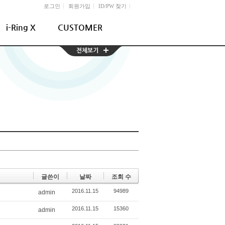
l
l
l
로그인
회원가입
ID/PW 찾기
i-Ring X
CUSTOMER
글쓴이
날짜
조회 수
2016.11.15
94989
admin
2016.11.15
15360
admin