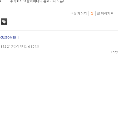
1
주식회사 엑솔아이티의 홈페이지 오픈!
1
첫 페이지
끝 페이지
태그
CUSTOMER l
312 21센츄리 시티빌딩 804호
Copy