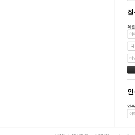
질
회원
인
인증