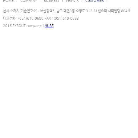
HOME l
COMPANY l
BUSINESS l
i-Ring X l
CUSTOMER l
본사 소재지(기술연구소) : 부산광역시 남구 대연3동 수영로 312 21센츄리 시티빌딩 804호
대표전화 : (051)610-0680 FAX : (051)610-0683
2016 EXSOLIT company. |
HUBE