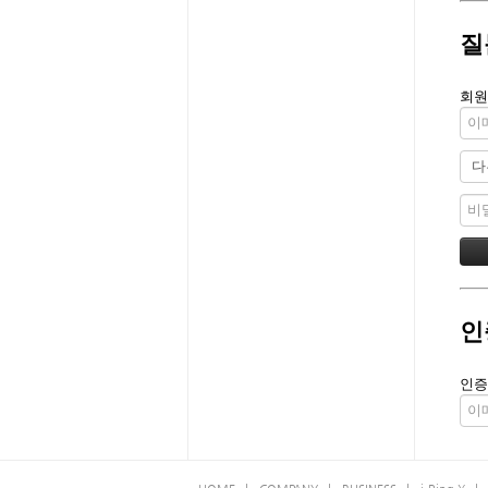
질
회원
인
인증